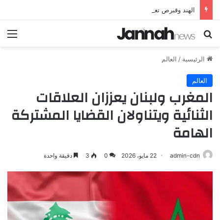
الهند وقبرص تعززان علاقاتهما من خلال تأسيس شراكة استراتيجية جديدة
بحث عن
الق
الرئيسية
/
العالم
العالم
المغرب ولبنان يعززان العلاقات
الثنائية ويتناولان القضايا المشتركة
الهامة
admin-cdn
22 مايو، 2026
0
3
دقيقة واحدة