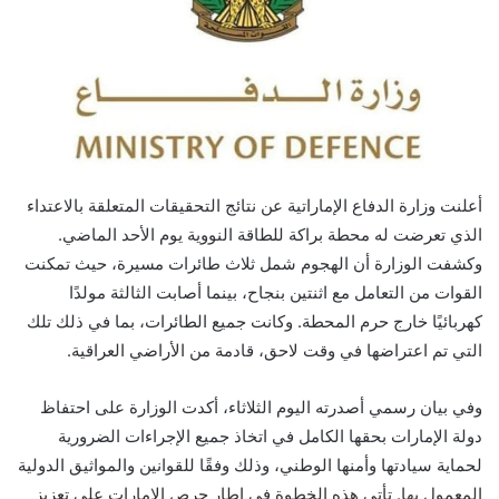
أعلنت وزارة الدفاع الإماراتية عن نتائج التحقيقات المتعلقة بالاعتداء
الذي تعرضت له محطة براكة للطاقة النووية يوم الأحد الماضي.
وكشفت الوزارة أن الهجوم شمل ثلاث طائرات مسيرة، حيث تمكنت
القوات من التعامل مع اثنتين بنجاح، بينما أصابت الثالثة مولدًا
كهربائيًا خارج حرم المحطة. وكانت جميع الطائرات، بما في ذلك تلك
التي تم اعتراضها في وقت لاحق، قادمة من الأراضي العراقية.
وفي بيان رسمي أصدرته اليوم الثلاثاء، أكدت الوزارة على احتفاظ
دولة الإمارات بحقها الكامل في اتخاذ جميع الإجراءات الضرورية
لحماية سيادتها وأمنها الوطني، وذلك وفقًا للقوانين والمواثيق الدولية
المعمول بها. تأتي هذه الخطوة في إطار حرص الإمارات على تعزيز