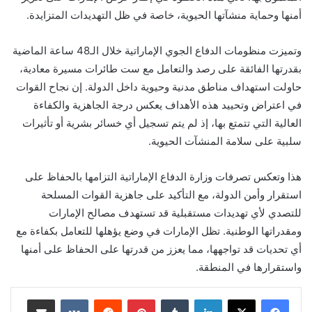
أمنها وحماية منشآتها الحيوية، خاصة في ظل التهديدات المتزايدة.
وتميزت منظومات الدفاع الجوي الإماراتية خلال الـ48 ساعة الماضية
بقدرتها الفائقة على رصد والتعامل مع ست طائرات مسيرة معادية،
حاولت استهداف مناطق مدنية وحيوية داخل الدولة. إن نجاح القوات
في اعتراض وتحييد هذه الأهداف يعكس درجة الجاهزية والكفاءة
العالية التي تتمتع بها، إذ لم يتم تسجيل أي خسائر بشرية أو تأثيرات
سلبية على سلامة المنشآت الحيوية.
هذا وتعكس تصرفات وزارة الدفاع الإماراتية التزامها بالحفاظ على
استقرار وأمن الدولة، مع التأكيد على جاهزية القوات المسلحة
للتصدي لأي تهديدات مستقبلية قد تستهدف مصالح الإمارات
ومقدراتها الوطنية. تظل الإمارات في وضع يؤهلها للتعامل بكفاءة مع
أي تحديات قد تواجهها، مما يعزز من قدرتها على الحفاظ على أمنها
واستقرارها في المنطقة.
لينكدإن
بينتيريست
مشاركة عبر البريد