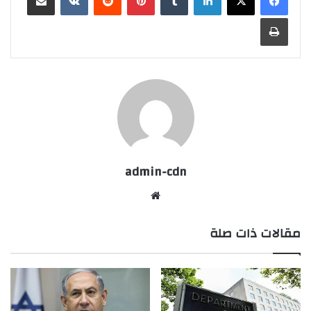
طباعة
admin-cdn
موقع
الويب
مقالات ذات صلة