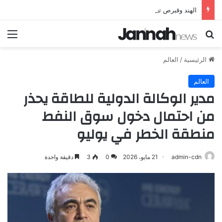
الهند وقبرص تعززان علاقاتهما من خلال تأسيس شراكة استراتيجية جديدة
بحث عن
الق
الرئيسية
/
العالم
العالم
مدير الوكالة الدولية للطاقة يحذر
من احتمال دخول سوق النفط
منطقة الخطر في يوليو
admin-cdn
21 مايو، 2026
0
3
دقيقة واحدة