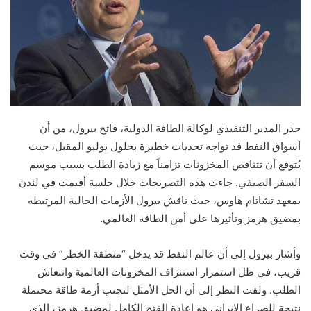
حذر المدير التنفيذي لوكالة الطاقة الدولية، فاتح بيرول، من أن
أسواق النفط قد تواجه تحديات خطيرة بحلول يوليو المقبل، حيث
يُتوقع أن تتناقص المخزونات تزامناً مع زيادة الطلب بسبب موسم
السفر الصيفي. جاءت هذه التصريحات خلال جلسة أقيمت في لندن
بمعهد تشاتام هاوس، حيث ناقش بيرول الأزمات الحالية المرتبطة
بمضيق هرمز وتأثيرها على أمن الطاقة العالمي.
وأشار بيرول إلى أن عالم النفط قد يدخل “منطقة الخطر” في وقت
قريب، في ظل استمرار استنزاف المخزونات العالمية وانتعاش
الطلب. ولفت النظر إلى أن الحل الأمثل لتجنب أزمة طاقة محتملة
نتيجة للصراع الإيراني هو إعادة الفتح الكامل لمضيق هرمز، الذي