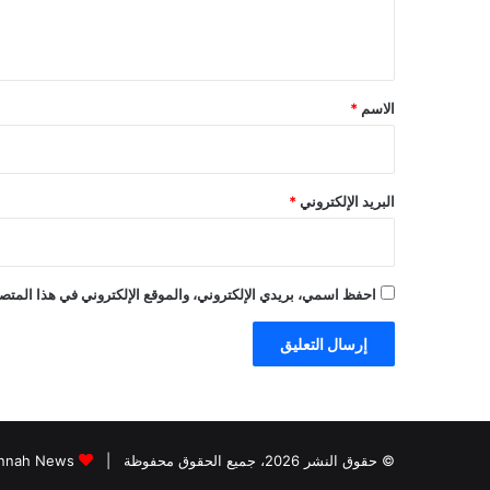
ل
ي
ق
*
الاسم
*
البريد الإلكتروني
*
احفظ اسمي، بريدي الإلكتروني، والموقع الإلكتروني في هذا المتصف
© حقوق النشر 2026، جميع الحقوق محفوظة |
Jannah News الثيم (المظهر) تم تصميمه من قِ