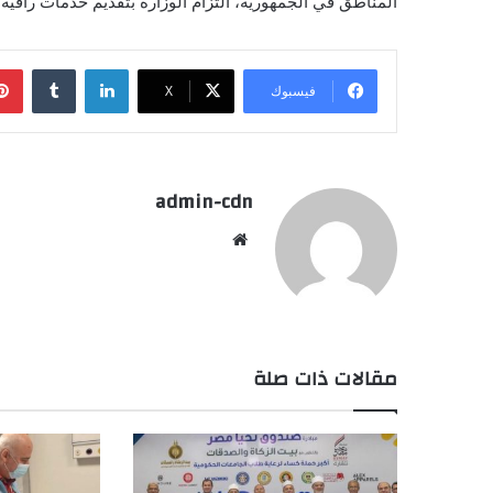
المناطق في الجمهورية، التزام الوزارة بتقديم خدمات راقية 
لينكدإن
فيسبوك
X
admin-cdn
موقع
الويب
مقالات ذات صلة