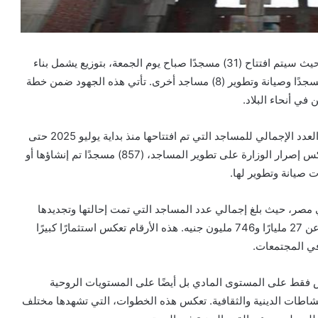
تستعد وزارة الأوقاف لإطلاق مجموعة جديدة من المساجد، حيث سيتم افتتاح (31) مسجدًا صباح يوم الجمعة، بتوزيع يشمل بناء
مسجد جديد، كما تم الإنهاء من عمليات إحلال وتجديد (22) مسجدًا وصيانة وتطوير (8) مساجد أخرى. تأتي هذه الجهود ضمن خطة
في أنحاء البلاد.
وفي بيان رسمي صادر عن الوزارة اليوم، تم الإعلان عن أن العدد الإجمالي للمساجد التي تم افتتاحها منذ بداية يوليو 2025 حتى
الآن وصل إلى (1118) مسجدًا. وقد شمل هذا العدد، الذي يعكس إصرار الوزارة على تطوير المساجد، (857) مسجدًا تم إنشاؤها أو
مصر، حيث بلغ إجمالي عدد المساجد التي تمت إحالتها وتجديدها
وصيانتها منذ يوليو 2014 نحو (14607) مسجدًا، بتكلفة تزيد عن 27 مليارًا و746 مليون جنيه. هذه الأرقام تعكس استثمارًا كبيرًا
 في المجتمعات.
س فقط على المستوى المادي بل أيضًا على المستويات الروحية
النشاطات الدينية والثقافية. تعكس هذه الخطوات، التي تشهدها مختلف