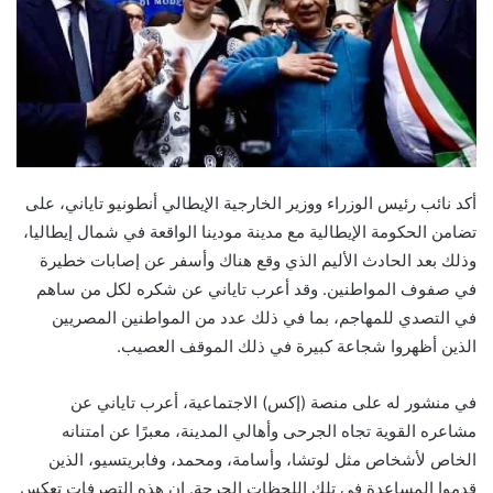
أكد نائب رئيس الوزراء ووزير الخارجية الإيطالي أنطونيو تاياني، على
تضامن الحكومة الإيطالية مع مدينة مودينا الواقعة في شمال إيطاليا،
وذلك بعد الحادث الأليم الذي وقع هناك وأسفر عن إصابات خطيرة
في صفوف المواطنين. وقد أعرب تاياني عن شكره لكل من ساهم
في التصدي للمهاجم، بما في ذلك عدد من المواطنين المصريين
الذين أظهروا شجاعة كبيرة في ذلك الموقف العصيب.
في منشور له على منصة (إكس) الاجتماعية، أعرب تاياني عن
مشاعره القوية تجاه الجرحى وأهالي المدينة، معبرًا عن امتنانه
الخاص لأشخاص مثل لوتشا، وأسامة، ومحمد، وفابريتسيو، الذين
قدموا المساعدة في تلك اللحظات الحرجة. إن هذه التصرفات تعكس