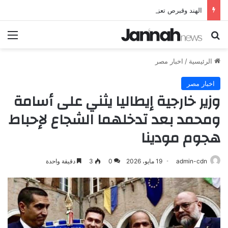
الهند وقبرص تعززان علاقاتهما من خلال تأسيس شراكة استراتيجية جديدة
بحث عن
الق
الرئيسية
/
اخبار مصر
اخبار مصر
وزير خارجية إيطاليا يثني على أسامة
ومحمد بعد تدخلهما الشجاع لإحباط
هجوم مودينا
admin-cdn
19 مايو، 2026
0
3
دقيقة واحدة