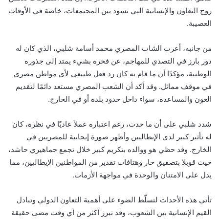
روح التعاون والإنسانية التي تسود بين المجتمعات، خاصة في الأوقات
العصيبة.
من جانبه، أعرب الشاب المصري محمد أسامة شلبي، الذي كان له
دور بارز في التصدي للمهاجم، عن فخره بشيء يمتد إلى جذوره
الوطنية، مؤكدًا أن ما قام به كان رد فعل طبيعي لأي مواطن مصري
في موقف مماثل. وقد أكد أن الشعب المصري مستعد دائمًا لتقديم
العون والمساعدة، سواء داخل حدود بلده أو في الخارج.
شدد شلبي على أن ما حدث، رغم اعتباره عملاً عاديًا في نظره، كان
له تأثير كبير لدى الإيطاليين وأظهر صورة إيجابية للمصريين في
الخارج. وقد حظي هو ووالده بتكريم كبير خلال تجمع جماهيري حاشد،
حيث قوبلا بتصفيق حار وهتافات تقدير من المواطنين الإيطاليين، مما
يدل على الامتنان والوحدة في مواجهة الأزمات.
تأتي هذه الأحداث لتسلّط الضوء على أهمية التعاون الدولي وتبادل
القيم الإنسانية بين الشعوب، وقد تبرز أكثر من أي وقت مضى حقيقة