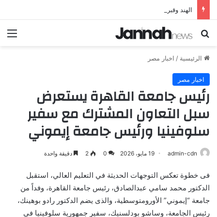
الهند وقبرص تعززان علاقاتهما من خلال تأسيس شراكة استراتيجية جديدة
بحث عن
الق
الرئيسية
/
اخبار مصر
اخبار مصر
رئيس جامعة القاهرة يستعرض
سبل التعاون المشترك مع سفير
سلوفينيا ورئيس جامعة إيموني
admin-cdn
19 مايو، 2026
0
2
دقيقة واحدة
فى خطوة تعكس التوجهات الحديثة في التعليم العالي، استقبل
الدكتور محمد سامي عبدالصادق، رئيس جامعة القاهرة، وفداً من
جامعة “إيموني” الأورومتوسطية، والذى يضم الدكتور رادو بوهينك،
رئيس الجامعة، وساشو بودلسنيك، سفير جمهورية سلوفينيا في