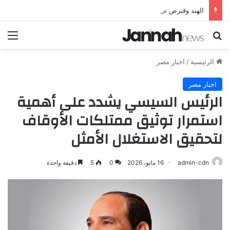
الهند وقبرص تعززان علاقاتهما من خلال تأسيس شراكة استراتيجية جديدة
بحث عن
الق
الرئيسية
/
اخبار مصر
اخبار مصر
الرئيس السيسي يشدد على أهمية
استمرار توثيق ممتلكات الأوقاف
لتحقيق الاستغلال الأمثل
admin-cdn
16 مايو، 2026
0
5
دقيقة واحدة