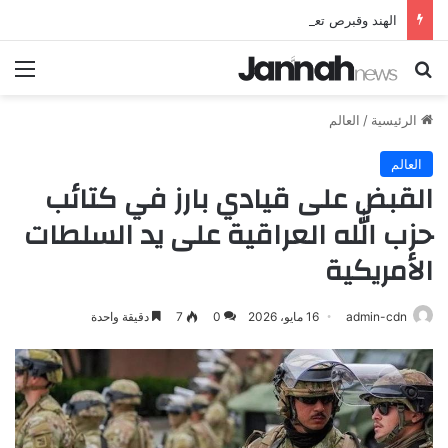
الهند وقبرص تعززان علاقاتهما من خلال تأسيس شراكة استراتيجية جديدة
بحث عن
الق
الرئيسية
/
العالم
العالم
القبض على قيادي بارز في كتائب
حزب الله العراقية على يد السلطات
الأمريكية
admin-cdn
16 مايو، 2026
0
7
دقيقة واحدة