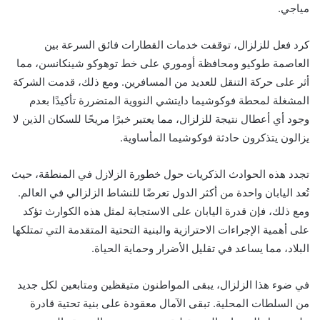
مياجي.
كرد فعل للزلزال، توقفت خدمات القطارات فائق السرعة بين
العاصمة طوكيو ومحافظة أوموري على خط توهوكو شينكانسن، مما
أثر على حركة التنقل للعديد من المسافرين. ومع ذلك، قدمت الشركة
المشغلة لمحطة فوكوشيما دايتشي النووية المتضررة تأكيدًا بعدم
وجود أي أعطال نتيجة للزلزال، مما يعتبر خبرًا مريحًا للسكان الذين لا
يزالون يتذكرون حادثة فوكوشيما المأساوية.
تجدد هذه الحوادث الذكريات حول خطورة الزلازل في المنطقة، حيث
تُعد اليابان واحدة من أكثر الدول تعرضًا للنشاط الزلزالي في العالم.
ومع ذلك، فإن قدرة اليابان على الاستجابة لمثل هذه الكوارث تؤكد
على أهمية الإجراءات الاحترازية والبنية التحتية المتقدمة التي تمتلكها
البلاد، مما يساعد في تقليل الأضرار وحماية الحياة.
في ضوء هذا الزلزال، يبقى المواطنون متيقظين ومتابعين لكل جديد
من السلطات المحلية. تبقى الآمال معقودة على بنية تحتية قادرة