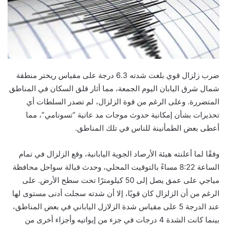
ضرب زلزال قوي بلغت شدته 6.3 درجة على مقياس ريختر منطقة
شمال شرق اليابان اليوم الجمعة، مما أثار قلق السكان في المناطق
المتضررة. وعلى الرغم من قوة الزلزال، لم تصدر السلطات أي
تحذيرات بشأن إمكانية حدوث موجات مد عاتية “تسونامي”، مما
أعطى بعض الطمأنينة للناس في تلك المناطق.
وفقًا لما أعلنته هيئة الأرصاد الجوية اليابانية، وقع الزلزال في تمام
الساعة 8:22 مساءً بالتوقيت المحلي، وحدث قبالة سواحل محافظة
مياجي على عمق يصل إلى 50 كيلومترًا تحت سطح الأرض. على
الرغم من أن الزلزال كان قويًا، إلا أن شدته سجلت أدنى مستوى لها
عند الدرجة 5 على مقياس شدة الزلازل الياباني في بعض المناطق،
بينما كانت الشدة 4 درجات في جزء من إيواتيه وأجزاء أخرى من