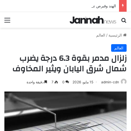
الهند وقبرص تعززان علاقاتهما من خلال تأسيس شراكة استراتيجية جديدة
بحث عن
الق
الرئيسية
/
العالم
العالم
زلزال مدمر بقوة 6.3 درجة يضرب
شمال شرق اليابان ويثير المخاوف
admin-cdn
15 مايو، 2026
0
7
دقيقة واحدة