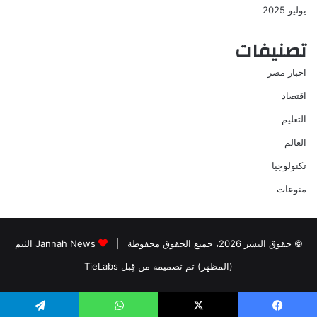
يوليو 2025
تصنيفات
اخبار مصر
اقتصاد
التعليم
العالم
تكنولوجيا
منوعات
© حقوق النشر 2026، جميع الحقوق محفوظة |
Jannah News الثيم
(المظهر) تم تصميمه من قِبل TieLabs