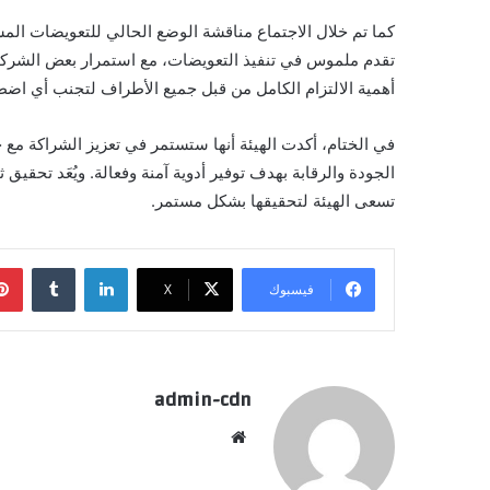
كما تم خلال الاجتماع مناقشة الوضع الحالي للتعويضات ال
تقدم ملموس في تنفيذ التعويضات، مع استمرار بعض الشركات 
أهمية الالتزام الكامل من قبل جميع الأطراف لتجنب أي اض
في الختام، أكدت الهيئة أنها ستستمر في تعزيز الشراكة مع 
الجودة والرقابة بهدف توفير أدوية آمنة وفعالة. ويُعَد تحقيق
تسعى الهيئة لتحقيقها بشكل مستمر.
لينكدإن
فيسبوك
X
admin-cdn
موقع
الويب