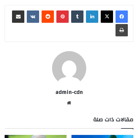
لينكدإن
بينتيريست
مشاركة عبر البريد
طباعة
admin-cdn
موقع
الويب
مقالات ذات صلة