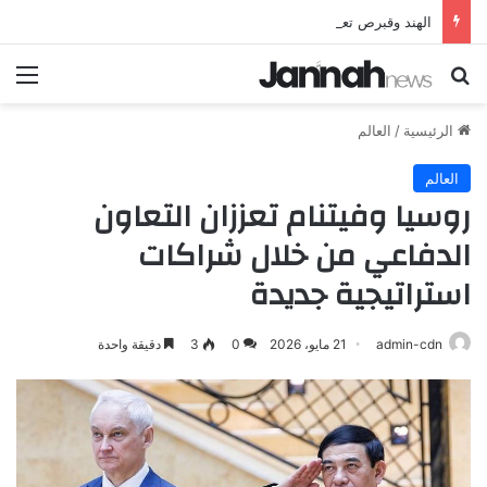
الهند وقبرص تعززان علاقاتهما من خلال تأسيس شراكة استراتيجية جديدة
بحث عن
الق
الرئيسية
/
العالم
العالم
روسيا وفيتنام تعززان التعاون
الدفاعي من خلال شراكات
استراتيجية جديدة
admin-cdn
21 مايو، 2026
0
3
دقيقة واحدة