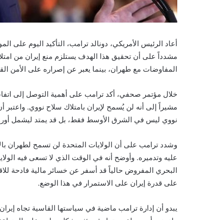
أعاد الرئيس الأمريكي، دونالد ترامب، التأكيد اليوم على ا
مشدداً على أن تحقيق هذا الهدف يستلزم منع إيران من امتلا
المفاوضات مع طهران، بينما يعبر عن إصراره على الأمن الق
خلال مؤتمر صحفي، أكد ترامب على أهمية التوصل إلى اتفاق
مشيراً إلى أنه لن يُسمح لإيران بامتلاك سلاح نووي. واعتبر أ
نووي ليس في الشرق الأوسط فقط، بل قد يمتد ليشمل أوروبا
وشدد ترامب على أن الولايات المتحدة لن تسمح لطهران بال
عليه وتدميره. وأوضح أنه في الوقت الذي لا تسعى فيه الول
على قدرة إيران على الاستمرار في هذا الوضع.
يبدو أن إدارة ترامب ماضية في سياستها القاسية تجاه إيرا