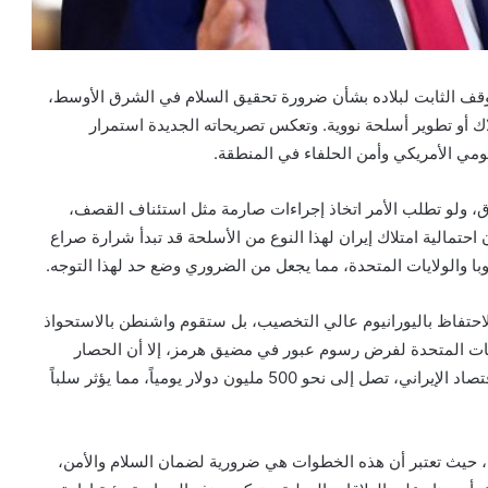
لموقف الثابت لبلاده بشأن ضرورة تحقيق السلام في الشرق الأوسط،
ك أو تطوير أسلحة نووية. وتعكس تصريحاته الجديدة استمرار
ومي الأمريكي وأمن الحلفاء في المنطقة.
، ولو تطلب الأمر اتخاذ إجراءات صارمة مثل استئناف القصف،
ن احتمالية امتلاك إيران لهذا النوع من الأسلحة قد تبدأ شرارة صراع
 والولايات المتحدة، مما يجعل من الضروري وضع حد لهذا التوجه.
احتفاظ باليورانيوم عالي التخصيب، بل ستقوم واشنطن بالاستحواذ
ايات المتحدة لفرض رسوم عبور في مضيق هرمز، إلا أن الحصار
البحري المفروض حالياً قد أسفر عن خسائر مالية فادحة للاقتصاد الإيراني، تصل إلى نحو 500 مليون دولار يومياً، مما يؤثر سلباً
ن، حيث تعتبر أن هذه الخطوات هي ضرورية لضمان السلام والأمن،