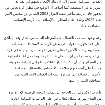
القدس الشرقية، مشيراً إلى أن تلك الأفعال تسهم في تصاعد
التوترات في المنطقة. كما أضاف أن الوضع في قطاع غزة يعاني من
تدهور حاد، مرتبط بتأخير تنفيذ القرار 2803 الصادر عن مجلس الأمن
لعام 2025، والذي طال انتظاره، بالإضافة إلى الأزمة الإنسانية
المتفاقمة هناك.
رغم وجود مساعي للانتقال إلى المرحلة الثانية من اتفاق وقف إطلاق
النار، فقد ظهرت دعوات في بعض الأوساط لاستئناف العمليات
العسكرية. وشدد الأكبروف على ضرورة تجنب حرب جديدة في غزة
بأي ثمن، محذراً من أن السكان هناك لا يمكنهم تحمل أعباء إضافية
من الصراع. وأكد أن تنفيذ القرار 2803 يحتاج إلى إجراءات فورية،
مشدداً على أهمية نزع سلاح حركة حماس والفصائل المسلحة
الأخرى، بالإضافة إلى ضرورة انسحاب القوات الإسرائيلية من
المناطق المتنازع عليها.
وأعرب الأكبروف عن الحاجة إلى تمكين اللجنة الوطنية لإدارة غزة
من القيام بدورها بشكل فعال، في إطار الترتيبات المؤقتة لإدارة
القطاع. وحذر من أن الضربات الإسرائيلية مستمرة بشكل شبه يومي،