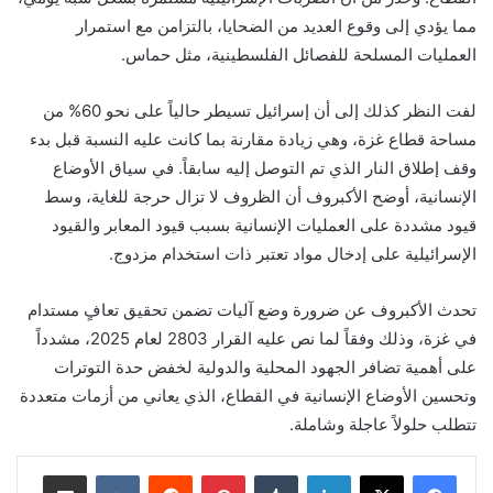
مما يؤدي إلى وقوع العديد من الضحايا، بالتزامن مع استمرار
العمليات المسلحة للفصائل الفلسطينية، مثل حماس.
لفت النظر كذلك إلى أن إسرائيل تسيطر حالياً على نحو 60% من
مساحة قطاع غزة، وهي زيادة مقارنة بما كانت عليه النسبة قبل بدء
وقف إطلاق النار الذي تم التوصل إليه سابقاً. في سياق الأوضاع
الإنسانية، أوضح الأكبروف أن الظروف لا تزال حرجة للغاية، وسط
قيود مشددة على العمليات الإنسانية بسبب قيود المعابر والقيود
الإسرائيلية على إدخال مواد تعتبر ذات استخدام مزدوج.
تحدث الأكبروف عن ضرورة وضع آليات تضمن تحقيق تعافٍ مستدام
في غزة، وذلك وفقاً لما نص عليه القرار 2803 لعام 2025، مشدداً
على أهمية تضافر الجهود المحلية والدولية لخفض حدة التوترات
وتحسين الأوضاع الإنسانية في القطاع، الذي يعاني من أزمات متعددة
تتطلب حلولاً عاجلة وشاملة.
لينكدإن
بينتيريست
مشاركة عبر البريد