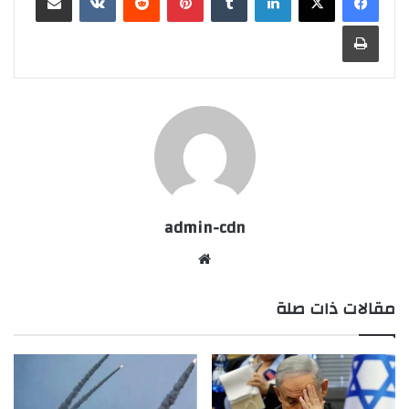
طباعة
admin-cdn
موقع
الويب
مقالات ذات صلة