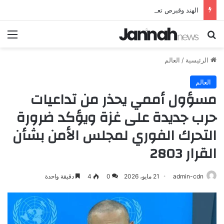
الهند وقبرص تعززان علاقاتهما من خلال تأسيس شراكة استراتيجية جديدة
بحث عن
الق
الرئيسية
/
العالم
العالم
مسؤول أممي يحذر من تداعيات
حرب جديدة على غزة ويؤكد ضرورة
التحرك الفوري لمجلس الأمن بشأن
القرار 2803
admin-cdn
21 مايو، 2026
0
4
دقيقة واحدة