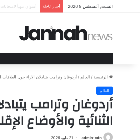
السبت, أغسطس 8 2026
أخبار عاجلة
الهند وقبرص تعززان ع
الرئيسية
/
العالم
/
أردوغان وترامب يتبادلان الآراء حول العلاقات ال
العالم
أردوغان وترامب يتبادلا
الثنائية والأوضاع الإ
admin-cdn
21 مايو، 2026