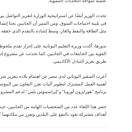
علمية لمواجه التحديات التنموية.
تحدث الوزير أيضًا عن استراتيجية الوزارة لتعزيز التواصل بي
في تلبية احتياجات السوق. ومن المثير أن الجانبين بحثا إن
مثل الطاقة والنفط والغاز، وسط إشادة بالتقدم الذي حققه 
بدورها، أكدت وزيرة التعليم اليونانية على إحراز تقدم ملحوظ
القوية بين الجامعات في الجانبين. كما تحدثت عن مشروع إن
طريق تعزيز التبادل الأكاديمي.
أعرب السفير اليوناني لدى مصر عن اهتمام بلاده بتعزيز شر
أهمية العمل المشترك لتطوير آليات تعزز التعاون بين المؤ
برنامج “هورايزون أوروبا” و”إيراسموس بلس” لدعم المشروعا
حضر هذا اللقاء عدد من الشخصيات الهامة من الجانبين، حيث
أهداف مشتركة تعود بالنفع على البلدين وتعزز من مكانتهما 