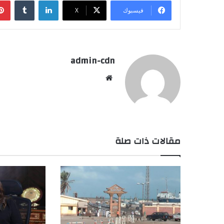
لينكدإن
فيسبوك
X
admin-cdn
موقع
الويب
مقالات ذات صلة