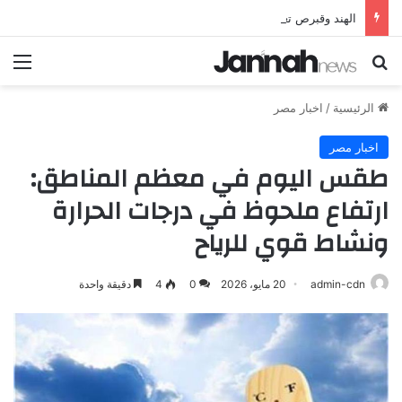
الهند وقبرص تعززان علاقاتهما من خلال تأسيس شراكة استراتيجية جديدة
بحث عن
الق
الرئيسية
/
اخبار مصر
اخبار مصر
طقس اليوم في معظم المناطق:
ارتفاع ملحوظ في درجات الحرارة
ونشاط قوي للرياح
admin-cdn
20 مايو، 2026
0
4
دقيقة واحدة