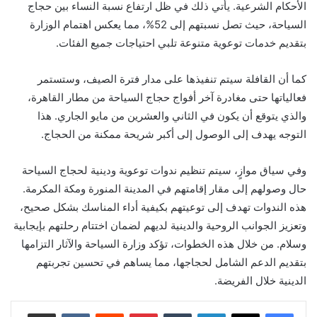
الأحكام الشرعية. يأتي ذلك في ظل ارتفاع نسبة النساء بين حجاج
السياحة، حيث تصل نسبتهم إلى 52%، مما يعكس اهتمام الوزارة
بتقديم خدمات توعوية متنوعة تلبي احتياجات جميع الفئات.
كما أن القافلة سيتم تنفيذها على مدار فترة الصيف، وستستمر
فعالياتها حتى مغادرة آخر أفواج حجاج السياحة من مطار القاهرة،
والذي يتوقع أن يكون في الثاني والعشرين من مايو الجاري. هذا
التوجه يهدف إلى الوصول إلى أكبر شريحة ممكنة من الحجاج.
وفي سياق موازٍ، سيتم تنظيم ندوات توعوية ودينية لحجاج السياحة
حال وصولهم إلى مقار إقامتهم في المدينة المنورة ومكة المكرمة.
هذه الندوات تهدف إلى توعيتهم بكيفية أداء المناسك بشكل صحيح،
وتعزيز الجوانب الروحية والدينية لديهم لضمان اختتام رحلتهم بإيجابية
وسلام. من خلال هذه الخطوات، تؤكد وزارة السياحة والآثار التزامها
بتقديم الدعم الشامل لحجاجها، مما يساهم في تحسين تجربتهم
الدينية خلال الفريضة.
لينكدإن
بينتيريست
مشاركة عبر البريد