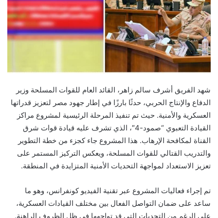
شهد الفريق أشرف سالم زاهر، القائد العام للقوات المسلحة وزير
الدفاع والإنتاج الحربي، حدثًا بارزًا في إطار جهود مصر لتعزيز قدراتها
العسكرية والأمنية. حيث تم تنفيذ المرحلة الرئيسية لمشروع مراكز
القيادة التعبوي “صمود-4″، الذي تشرف عليه قيادة قوات شرق
القناة لمكافحة الإرهاب. هذا المشروع جاء كجزء من خطة التطوير
والتدريب القتالي للقوات المسلحة، ويعكس التركيز المستمر على
تعزيز الاستعداد لمواجهة التحديات الأمنية المتزايدة في المنطقة.
تم إجراء فعاليات المشروع عبر تقنية الفيديو كونفرانس، وهو ما
ساعد على ضمان التواصل الفعال بين مختلف القيادات العسكرية،
على الرغم من التحديات التي قد تواجهها في ظل الظروف الراهنة.