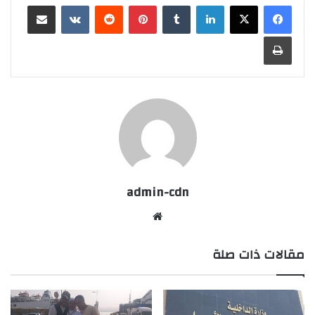
لينكدإن
بينتيريست
مشاركة عبر البريد
طباعة
admin-cdn
موقع
الويب
مقالات ذات صلة