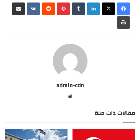
لينكدإن
بينتيريست
مشاركة عبر البريد
طباعة
admin-cdn
موقع
الويب
مقالات ذات صلة