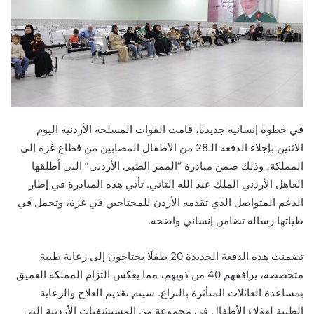
في خطوة إنسانية جديدة، قامت القوات المسلحة الأردنية اليوم
الاثنين بإجلاء الدفعة الـ28 من الأطفال المصابين من قطاع غزة إلى
المملكة، وذلك ضمن مبادرة “الممر الطبي الأردني” التي أطلقها
العاهل الأردني الملك عبد الله الثاني. تأتي هذه المبادرة في إطار
الدعم المتواصل الذي تقدمه الأردن للمحتاجين في غزة، وتحمل في
طياتها رسالة تضامن إنساني واضحة.
تضمنت هذه الدفعة الجديدة 20 طفلًا يحتاجون إلى رعاية طبية
متخصصة، يرافقهم 40 من ذويهم، مما يعكس التزام المملكة العميق
بمساعدة العائلات المتأثرة بالنزاع. سيتم تقديم العلاج والرعاية
الطبية لهؤلاء الأطفال في مجموعة من المستشفيات الأردنية التي