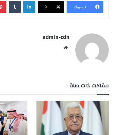
لينكدإن
فيسبوك
X
admin-cdn
موقع
الويب
مقالات ذات صلة