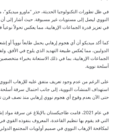
في ظل تطورات التكنولوجيا الحديثة، حذر “ماورو ميديكو”، م
النووي ليصل إلى مستويات غير مسبوقة. حيث أشار إلى أن 
في تعزيز قدرة الجماعات الإرهابية، مما يعكس تحولاً نوعياً
كما أكد ميديكو أن أي هجوم إرهابي يحمل طابعاً نووياً أو إشع
الدوليين، مما يُعكس طبيعة التهديد الذي يلوح في الأفق. ول
الجماعات الإرهابية، بما في ذلك الاستعانة بخبراء متخص
أسلحة نووية.
على الرغم من عدم وجود تعريف متفق عليه للإرهاب النووي، 
استهداف المنشآت النووية، إلى جانب احتمال سرقة أسلحة نووية
حتى الآن بعدم وقوع أي هجوم نووي إرهابي منذ نصف قرن تقري
في عام 2021، قامت طاجيكستان بالإبلاغ عن سرقة مو
التي قد يقوم بها تنظيم القاعدة، المعروف بنفوذه القوي في
لمكافحة الإرهاب النووي في صميم أولويات المجتمع الدولي