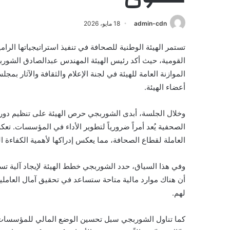
admin-cdn
18 مايو، 2026
تستمر الهيئة الوطنية للصحافة في تنفيذ استراتيجياتها الر
القومية، حيث أكد رئيس الهيئة المهندس عبدالصادق الشوربج
الموازنة العامة للهيئة في لجنة الإعلام والثقافة والآثار ب
أعضاء الهيئة.
وخلال الجلسة، أبدى الشوربجي حرص الهيئة على تنظيم دورات
الصحفية يُعد أمراً ضرورياً لتطوير الأداء في المؤسسات. تعك
العاملة لقطاع الصحافة، مما يعكس إدراكها لأهمية الكفاءة ال
وفي هذا السياق، حدد الشوربجي خطط الهيئة لإيجاد آلية تس
أن هناك موارد مالية متاحة ستساعد في تحقيق آمال العاملي
لهم.
كما تناول الشوربجي سبل تحسين الوضع المالي للمؤسسات 