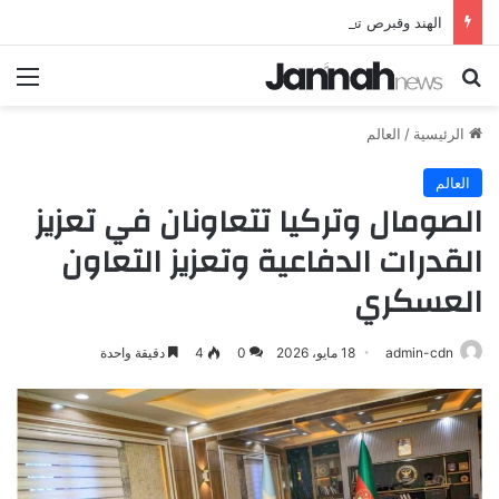
الهند وقبرص تعززان علاقاتهما من خلال تأسيس شراكة استراتيجية جديدة
بحث عن
الق
الرئيسية
/
العالم
العالم
الصومال وتركيا تتعاونان في تعزيز
القدرات الدفاعية وتعزيز التعاون
العسكري
admin-cdn
18 مايو، 2026
0
4
دقيقة واحدة