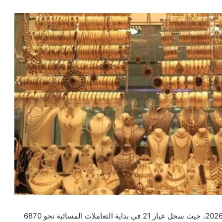
شهدت أسعار الذهب ارتفاعًا ملحوظًا اليوم الجمعة 15 مايو 2026، حيث سجل عيار 21 في بداية التعاملات المسائية نحو 6870