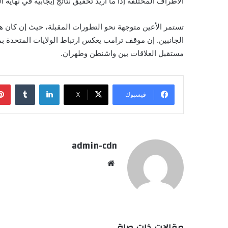
الأطراف المختلفة إذا ما أُريد تحقيق نتائج إيجابية في نهاية 
تستمر الأعين متوجهة نحو التطورات المقبلة، حيث إن كان هن
الجانبين. إن موقف ترامب يعكس ارتباط الولايات المتحدة بمس
مستقبل العلاقات بين واشنطن وطهران.
لينكدإن
فيسبوك
X
admin-cdn
موقع
الويب
مقالات ذات صلة