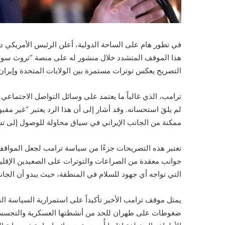
في تطور هام على الساحة الدولية، أعلن الرئيس الأمريكي دونا
هذا الموقف المتشدد خلال منشور له على منصة “تروث سوشي
التصريح يعكس توترات مستمرة بين الولايات المتحدة وإيرا
ترامب، الذي غالباً ما يعتمد على وسائل التواصل الاجتماعي 
لم يلقَ استحسانه. وقد أشار إلى أن هذا الرد يعتبر “غير م
ممكنة من الجانب الإيراني في سياق محاولة للوصول إلى تس
تعتبر هذه التصريحات جزءًا من سياسة ترامب لجعل المواقف
جوانب معقدة من الصراعات والتوترات على الصعيدين الإقلي
التي تواجه أي جهود للسلام في المنطقة، حيث يبدو أن الجانب
يمثل موقف ترامب الأخير تأكيداً على استمرارية السياسة ال
ضغوطات على طهران للحد من أنشطتها العسكرية والتجسس. و