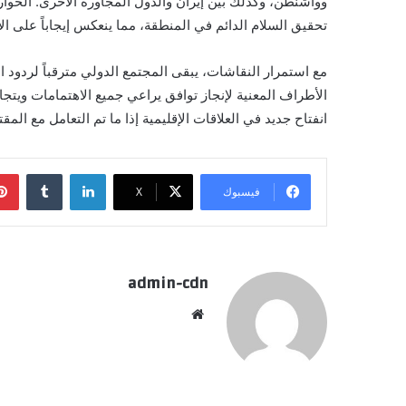
وواشنطن، وكذلك بين إيران والدول المجاورة الأخرى. الحوار
تحقيق السلام الدائم في المنطقة، مما ينعكس إيجاباً على ال
مع استمرار النقاشات، يبقى المجتمع الدولي مترقباً لردود
الأطراف المعنية لإنجاز توافق يراعي جميع الاهتمامات ويتج
انفتاح جديد في العلاقات الإقليمية إذا ما تم التعامل مع ال
لينكدإن
فيسبوك
X
admin-cdn
موقع
الويب