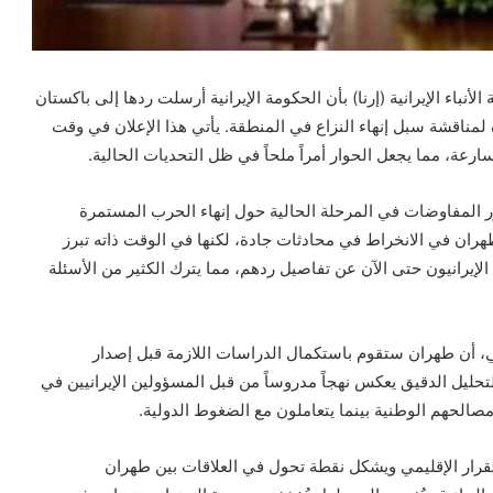
نباء الإيرانية (إرنا) بأن الحكومة الإيرانية أرسلت ردها إلى باكستان
ة لمناقشة سبل إنهاء النزاع في المنطقة. يأتي هذا الإعلان في وقت
عة، مما يجعل الحوار أمراً ملحاً في ظل التحديات الحالية.
 المفاوضات في المرحلة الحالية حول إنهاء الحرب المستمرة
هران في الانخراط في محادثات جادة، لكنها في الوقت ذاته تبرز
لإيرانيون حتى الآن عن تفاصيل ردهم، مما يترك الكثير من الأسئلة
ئي، أن طهران ستقوم باستكمال الدراسات اللازمة قبل إصدار
التحليل الدقيق يعكس نهجاً مدروساً من قبل المسؤولين الإيرانيين في
الحهم الوطنية بينما يتعاملون مع الضغوط الدولية.
تقرار الإقليمي ويشكل نقطة تحول في العلاقات بين طهران